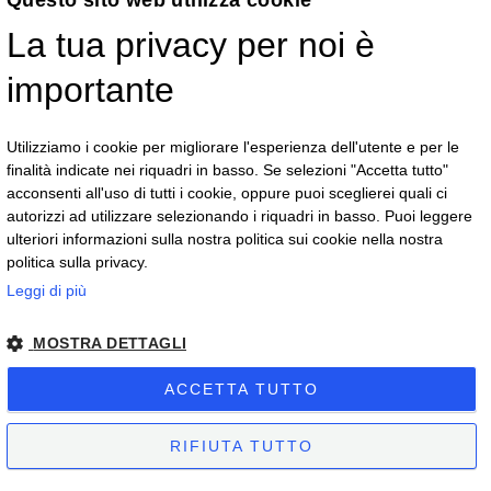
Questo sito web utilizza cookie
La tua privacy per noi è
Via G.F.B. Riemann 3 - 28921 Verbania - VB
Telefono:
+39 0323 405500
importante
Email:
commerciale@vegaoptic.it
Utilizziamo i cookie per migliorare l'esperienza dell'utente e per le
finalità indicate nei riquadri in basso. Se selezioni "Accetta tutto"
Resta in contatto
acconsenti all'uso di tutti i cookie, oppure puoi sceglierei quali ci
autorizzi ad utilizzare selezionando i riquadri in basso. Puoi leggere
ulteriori informazioni sulla nostra politica sui cookie nella nostra
politica sulla privacy.
Leggi di più
MOSTRA DETTAGLI
ACCETTA TUTTO
© Copyright 2019 - Partita IVA 01419050032 - Numero REA VB 171925
- Capitale I.V. € 50.000,00 - PEC: vega@lwcert.it -
privacy policy
RIFIUTA TUTTO