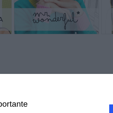
Vega S.r.l.
portante
Via G.F.B. Riemann 3 - 28921 Verbania - VB