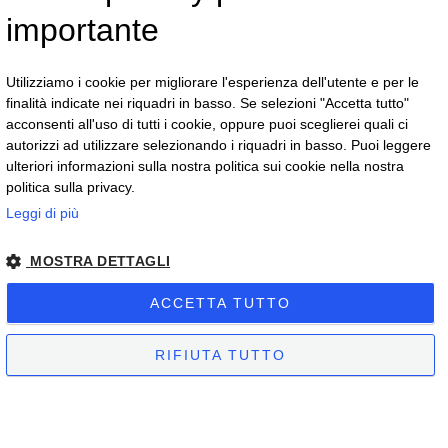
importante
Offrite supporto
commerciale ai
Utilizziamo i cookie per migliorare l'esperienza dell'utente e per le
rivenditori?
finalità indicate nei riquadri in basso. Se selezioni "Accetta tutto"
acconsenti all'uso di tutti i cookie, oppure puoi sceglierei quali ci
Sì, affianchiamo i nostri partner con
autorizzi ad utilizzare selezionando i riquadri in basso. Puoi leggere
consulenza commerciale e supporto nella
ulteriori informazioni sulla nostra politica sui cookie nella nostra
presentazione delle collezioni.
politica sulla privacy.
Leggi di più
MOSTRA DETTAGLI
ACCETTA TUTTO
RIFIUTA TUTTO
STRETTAMENTE NECESSARI
PERFORMANCE
VEGA Srl a socio unico