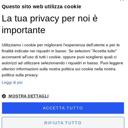
Questo sito web utilizza cookie
Ho letto l'
informativa sulla privacy
e
La tua privacy per noi è
acconsento alla memorizzazione dei miei
dati, secondo quanto stabilito dal
importante
regolamento europeo per la protezione
dei dati personali (GDPR), per avere
Utilizziamo i cookie per migliorare l'esperienza dell'utente e per le
informazioni sui prodotti e servizi del
finalità indicate nei riquadri in basso. Se selezioni "Accetta tutto"
sito internet
www.vegaoptic.it
acconsenti all'uso di tutti i cookie, oppure puoi sceglierei quali ci
autorizzi ad utilizzare selezionando i riquadri in basso. Puoi leggere
ulteriori informazioni sulla nostra politica sui cookie nella nostra
Invia
politica sulla privacy.
Leggi di più
MOSTRA DETTAGLI
ACCETTA TUTTO
© Copyright 2019 - Partita IVA 01419050032 - Numero REA VB 171925
RIFIUTA TUTTO
- Capitale I.V. € 50.000,00 - PEC: vega@lwcert.it -
privacy policy