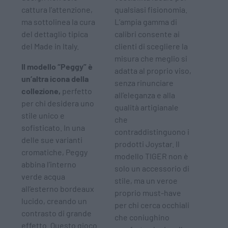
cattura l’attenzione,
qualsiasi fisionomia.
ma sottolinea la cura
L’ampia gamma di
del dettaglio tipica
calibri consente ai
del Made in Italy.
clienti di scegliere la
misura che meglio si
Il modello “Peggy” è
adatta al proprio viso,
un’altra icona della
senza rinunciare
collezione,
perfetto
all’eleganza e alla
per chi desidera uno
qualità artigianale
stile unico e
che
sofisticato. In una
contraddistinguono i
delle sue varianti
prodotti Joystar. Il
cromatiche, Peggy
modello TIGER non è
abbina l’interno
solo un accessorio di
verde acqua
stile, ma un veroe
all’esterno bordeaux
proprio must-have
lucido, creando un
per chi cerca occhiali
contrasto di grande
che coniughino
effetto. Questo gioco