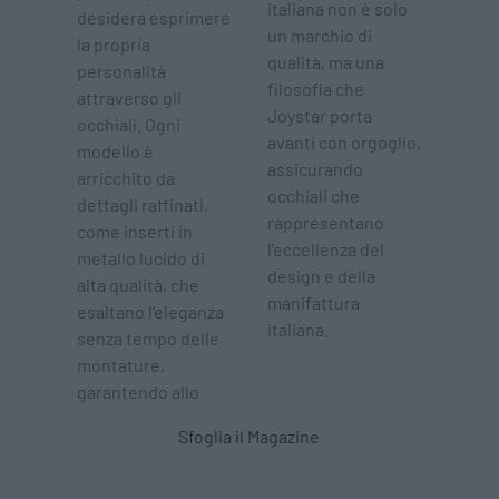
italiana non è solo
desidera esprimere
un marchio di
la propria
qualità, ma una
personalità
filosofia che
attraverso gli
Joystar porta
occhiali. Ogni
avanti con orgoglio,
modello è
assicurando
arricchito da
occhiali che
dettagli raffinati,
rappresentano
come inserti in
l’eccellenza del
metallo lucido di
design e della
alta qualità, che
manifattura
esaltano l’eleganza
italiana.
senza tempo delle
montature,
garantendo allo
Sfoglia il Magazine