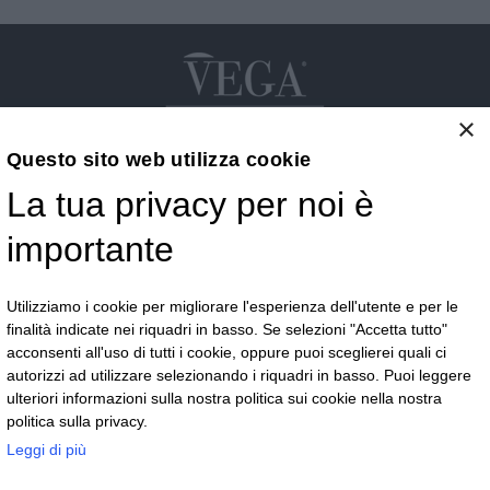
×
Questo sito web utilizza cookie
La tua privacy per noi è
Vega S.r.l.
importante
Via G.F.B. Riemann 3 - 28921 Verbania - VB
Telefono:
+39 0323 405500
Email:
commerciale@vegaoptic.it
Utilizziamo i cookie per migliorare l'esperienza dell'utente e per le
finalità indicate nei riquadri in basso. Se selezioni "Accetta tutto"
acconsenti all'uso di tutti i cookie, oppure puoi sceglierei quali ci
autorizzi ad utilizzare selezionando i riquadri in basso. Puoi leggere
Resta in contatto
ulteriori informazioni sulla nostra politica sui cookie nella nostra
politica sulla privacy.
Leggi di più