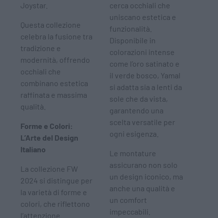
Joystar.
cerca occhiali che
uniscano estetica e
Questa collezione
funzionalità.
celebra la fusione tra
Disponibile in
tradizione e
colorazioni intense
modernità, offrendo
come l’oro satinato e
occhiali che
il verde bosco, Yamal
combinano estetica
si adatta sia a lenti da
raffinata e massima
sole che da vista,
qualità.
garantendo una
scelta versatile per
Forme e Colori:
ogni esigenza.
L’Arte del Design
Italiano
Le montature
assicurano non solo
La collezione FW
un design iconico, ma
2024 si distingue per
anche una qualità e
la varietà di forme e
un comfort
colori, che riflettono
impeccabili.
l’attenzione