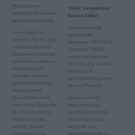
meticolosa al
TIGER: Versatilità in
dettaglio tipica della
Quattro Calibri
produzione italiana.
Una delle grandi
Un esempio è il
novità della
modello “Martin”, che
collezione FW 2024 è
nella sua versione
il modello “TIGER”,
trasparente incarna
una forma talmente
un’estetica moderna
richiesta che Joystar
e sofisticata. Il
ha deciso di
frontale, scolpito
svilupparla in quattro
geometricamente,
calibri differenti.
esalta le linee
futuristiche della
Questo modello
montatura, donando
rappresenta la
al volto un aspetto
perfetta sintesi tra
leggero e quasi
versatilità e stile,
etereo. Questo
offrendo una
design non solo
vestibilità ideale per