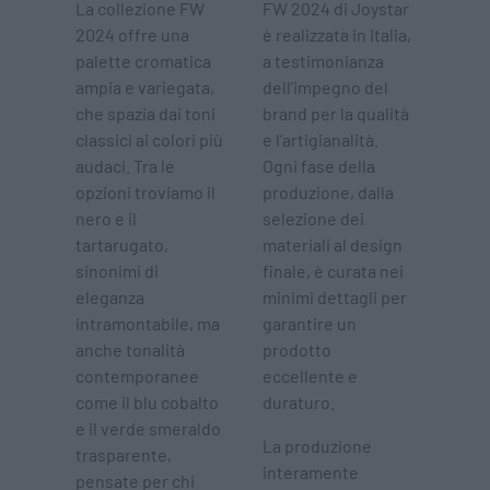
La collezione FW
FW 2024 di Joystar
2024 offre una
è realizzata in Italia,
palette cromatica
a testimonianza
ampia e variegata,
dell’impegno del
che spazia dai toni
brand per la qualità
classici ai colori più
e l’artigianalità.
audaci. Tra le
Ogni fase della
opzioni troviamo il
produzione, dalla
nero e il
selezione dei
tartarugato,
materiali al design
sinonimi di
finale, è curata nei
eleganza
minimi dettagli per
intramontabile, ma
garantire un
anche tonalità
prodotto
contemporanee
eccellente e
come il blu cobalto
duraturo.
e il verde smeraldo
La produzione
trasparente,
interamente
pensate per chi