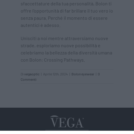
sfaccettature della tua personalità, Bolon ti
offre l’opportunità di far brillare il tuo vero io
senza paura. Perché il momento di essere
autentici è adesso.
Unisciti a noi mentre attraversiamo nuove
strade, esploriamo nuove possibilità e
celebriamo la bellezza della diversità umana
con Bolon: Crossing Pathways.
Di
vegaoptic
|
Aprile 12th, 2024
|
Bolon eyewear
|
0
Commenti