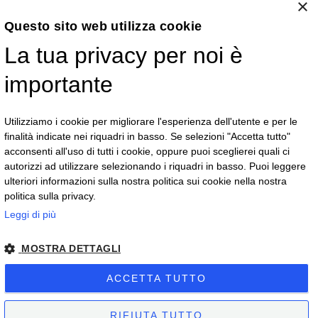
×
Questo sito web utilizza cookie
La tua privacy per noi è
Vega S.r.l.
importante
Via G.F.B. Riemann 3 - 28921 Verbania - VB
Telefono:
+39 0323 405500
Email:
commerciale@vegaoptic.it
Utilizziamo i cookie per migliorare l'esperienza dell'utente e per le
finalità indicate nei riquadri in basso. Se selezioni "Accetta tutto"
acconsenti all'uso di tutti i cookie, oppure puoi sceglierei quali ci
autorizzi ad utilizzare selezionando i riquadri in basso. Puoi leggere
Resta in contatto
ulteriori informazioni sulla nostra politica sui cookie nella nostra
politica sulla privacy.
Leggi di più
MOSTRA DETTAGLI
ACCETTA TUTTO
© Copyright 2019 - Partita IVA 01419050032 - Numero REA VB 171925
RIFIUTA TUTTO