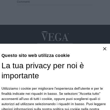
Commenti
×
Questo sito web utilizza cookie
La tua privacy per noi è
Vega S.r.l.
importante
Via G.F.B. Riemann 3 - 28921 Verbania - VB
Telefono:
+39 0323 405500
Email:
commerciale@vegaoptic.it
Utilizziamo i cookie per migliorare l'esperienza dell'utente e per le
finalità indicate nei riquadri in basso. Se selezioni "Accetta tutto"
acconsenti all'uso di tutti i cookie, oppure puoi sceglierei quali ci
autorizzi ad utilizzare selezionando i riquadri in basso. Puoi leggere
Resta in contatto
ulteriori informazioni sulla nostra politica sui cookie nella nostra