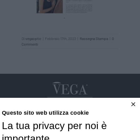
Di
vegaoptic
|
Febbraio 17th, 2023
|
Rassegna Stampa
|
0
Commenti
×
Questo sito web utilizza cookie
La tua privacy per noi è
Vega S.r.l.
importante
Via G.F.B. Riemann 3 - 28921 Verbania - VB