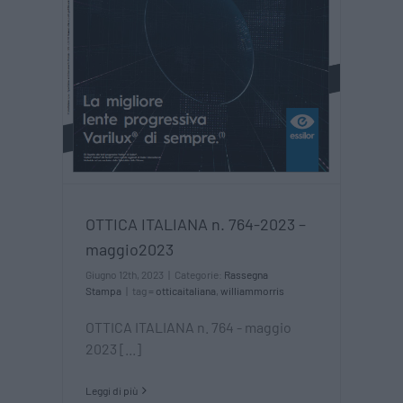
2023
OTTICA ITALIANA n. 764-2023 –
maggio2023
Giugno 12th, 2023
|
Categorie:
Rassegna
Stampa
|
tag =
otticaitaliana
,
williammorris
OTTICA ITALIANA n. 764 - maggio
2023 [...]
Leggi di più