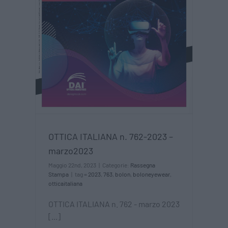
n.
023
OTTICA ITALIANA n. 762-2023 –
marzo2023
Maggio 22nd, 2023
|
Categorie:
Rassegna
Stampa
|
tag =
2023
,
763
,
bolon
,
boloneyewear
,
otticaitaliana
OTTICA ITALIANA n. 762 - marzo 2023
[...]