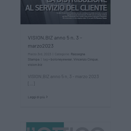
VISION.BIZ anno 5 n. 3 –
marzo2023
Marzo 3rd, 2023
|
Categorie:
Rassegna
Stampa
|
tag =
boloneyewear
,
Vincenzo Cinque
,
vision.biz
VISION.BIZ anno 5 n. 3 - marzo 2023
[...]
Leggi di più