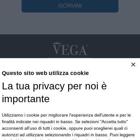
ISCRIVIMI
×
Questo sito web utilizza cookie
La tua privacy per noi è
Vega S.r.l.
importante
Via G.F.B. Riemann 3 - 28921 Verbania - VB
Telefono:
+39 0323 405500
Email:
commerciale@vegaoptic.it
Utilizziamo i cookie per migliorare l'esperienza dell'utente e per le
finalità indicate nei riquadri in basso. Se selezioni "Accetta tutto"
acconsenti all'uso di tutti i cookie, oppure puoi sceglierei quali ci
autorizzi ad utilizzare selezionando i riquadri in basso. Puoi leggere
Resta in contatto