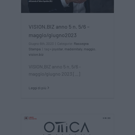
VISION.BIZ anno 5 n. 5/6 –
maggio/giugno2023
Giugno 6th, 2023
|
Categorie:
Rassegna
Stampa
|
tag =
joystar
,
madeinitaly
,
maggio
,
vision.biz
VISION.BIZ anno 5 n. 5/6 -
maggio/giugno 2023 [...]
Leggi di più