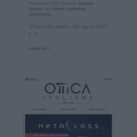
Maggio 22nd, 2023
|
Categorie:
Rassegna
Stampa
|
tag =
london
,
otticaitaliana
,
williammorris
OTTICA ITALIANA n. 763 - aprile 2023
[...]
Leggi di più